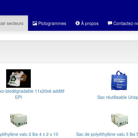
par secteurs
Pictogrammes
À propos
Contactez-n
oxo-biodégradable 11x20x6 additif
EPI
Sac réutilisable Uni
éthylène valu 2 lbs 4 x 2 x 10
Sac de polyéthylène valu 3 lbs 5