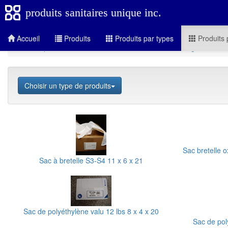
produits sanitaires unique inc.
Accueil
Produits
Produits par types
Produits 
Produits par secteurs
Alimentation
Sacs d'emballages
Choisir un type de produits
Sac bretelle 
Sac à bretelle S3-S4 11 x 6 x 21
Sac de polyéthylène valu 12 lbs 8 x 4 x 20
Sac de poly