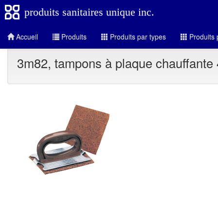
produits sanitaires unique inc.
Accueil
Produits
Produits par types
Produits 
3m82, tampons à plaque chauffante 