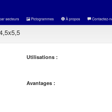
par secteurs
Pictogrammes
À propos
Contactez-n
4,5x5,5
Utilisations :
Avantages :