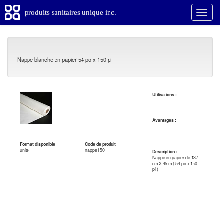
produits sanitaires unique inc.
Nappe blanche en papier 54 po x 150 pi
Utilisations :
Avantages :
Format disponible
Code de produit
unité
nappe150
Description :
Nappe en papier de 137
cm X 45 m ( 54 po x 150
pi )