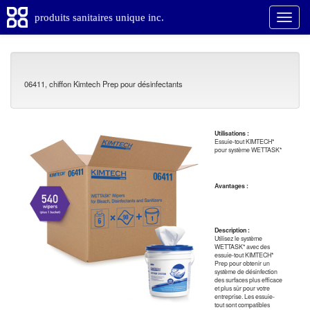
produits sanitaires unique inc.
06411, chiffon Kimtech Prep pour désinfectants
Utilisations :
Essuie-tout KIMTECH*
pour système WETTASK*
Avantages :
Description :
Utilisez le système
WETTASK* avec des
essuie-tout KIMTECH*
Prep pour obtenir un
système de désinfection
des surfaces plus efficace
et plus sûr pour votre
entreprise. Les essuie-
tout sont compatibles