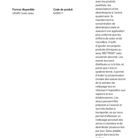
avec les produits
javellisés, les
assainisseurs et les
Format disponible
Code de produit
désinfectants à l'amine
c/6x90 f avec seau
kc06411
quaternaire. Ils
maintiennent la
concentration de
désinfectant visée et
assurent une application
plus uniforme que les
chiffons de coton et de
microfibre. Il suffit
d’ajouter vos propres
produits chimiques au
seau WETTASK* avec
couvercle sécurisé. Les
essuie-tout sont
distribués un à la fois, et,
parce que c’est un
système fermé, il permet
d’éviter la contamination
croisée des essuie-tout et
de la solution de
nettoyage tout en
réduisant l’exposition aux
vapeurs et aux
éclaboussures. Les
seaux peuvent être
préparés à l’avance et
sont très faciles à
transporter, ce qui vous
permet d'effectuer un
nettoyage ponctuel des
zones à microbes et de
désinfecter plusieurs fois
par jour. Seau jetable
gratuit dans tous les