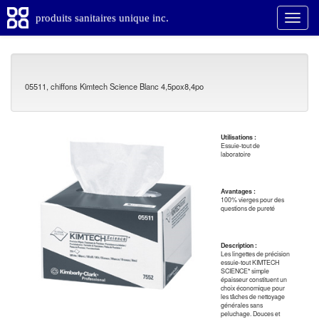
produits sanitaires unique inc.
05511, chiffons Kimtech Science Blanc 4,5pox8,4po
Utilisations :
Essuie-tout de
laboratoire
Avantages :
100% vierges pour des
questions de pureté
Description :
Les lingettes de précision
essuie-tout KIMTECH
SCIENCE* simple
épaisseur constituent un
choix économique pour
les tâches de nettoyage
générales sans
peluchage. Douces et