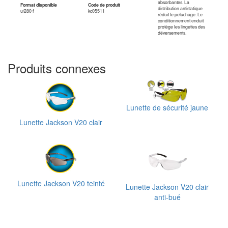
absorbantes. La
Format disponible
Code de produit
distribution antistatique
u/280 f
kc05511
réduit le peluchage. Le
conditionnement enduit
protège les lingettes des
déversements.
Produits connexes
Lunette de sécurité jaune
Lunette Jackson V20 clair
Lunette Jackson V20 teinté
Lunette Jackson V20 clair
anti-bué