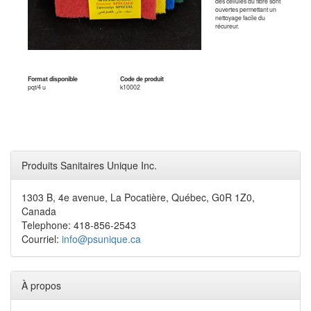
des cellules du fibre sont
ouvertes permettant un
nettoyage facile du
récureur.
Format disponible
Code de produit
pqt/4 u
k10002
Produits Sanitaires Unique Inc.
1303 B, 4e avenue, La Pocatière, Québec, G0R 1Z0,
Canada
Telephone: 418-856-2543
Courriel:
info@psunique.ca
À propos