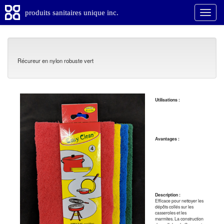
produits sanitaires unique inc.
Récureur en nylon robuste vert
Utilisations :
Avantages :
Description :
Efficace pour nettoyer les
dépôts collés sur les
casseroles et les
marmites. La construction