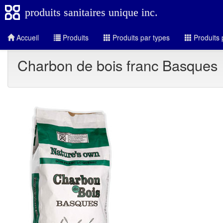
produits sanitaires unique inc.
Accueil
Produits
Produits par types
Produits 
Charbon de bois franc Basques