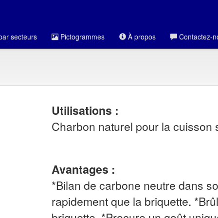
par secteurs
Pictogrammes
À propos
Contactez-n
Utilisations :
Charbon naturel pour la cuisson s
Avantages :
*Bilan de carbone neutre dans so
rapidement que la briquette. *Br
briquette. *Procure un goût uniqu